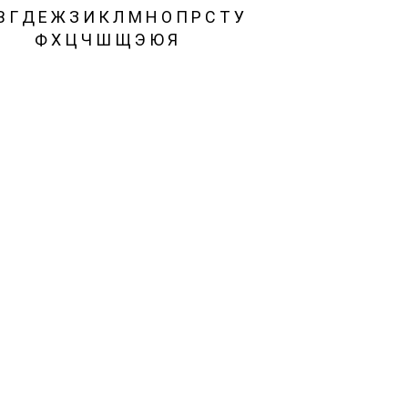
В
Г
Д
Е
Ж
З
И
К
Л
М
Н
О
П
Р
С
Т
У
Ф
Х
Ц
Ч
Ш
Щ
Э
Ю
Я