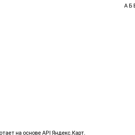
А
Б
тает на основе API Яндекс.Карт.