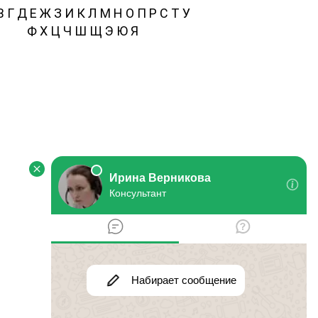
В
Г
Д
Е
Ж
З
И
К
Л
М
Н
О
П
Р
С
Т
У
Ф
Х
Ц
Ч
Ш
Щ
Э
Ю
Я