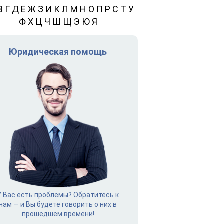
В
Г
Д
Е
Ж
З
И
К
Л
М
Н
О
П
Р
С
Т
У
Ф
Х
Ц
Ч
Ш
Щ
Э
Ю
Я
Юридическая помощь
У Вас есть проблемы? Обратитесь к
нам — и Вы будете говорить о них в
прошедшем времени!